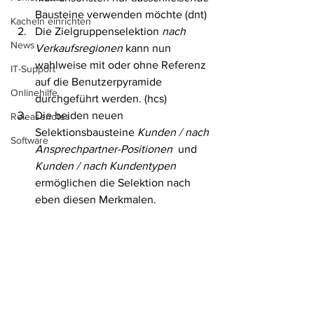
Bausteine verwenden möchte (dnt)
Kacheln einrichten
Die Zielgruppenselektion 
nach 
News
Verkaufsregionen
 kann nun 
wahlweise mit oder ohne Referenz 
IT-Support
auf die Benutzerpyramide 
Onlinehilfe
durchgeführt werden. (hcs)
Die beiden neuen 
Releasenotes
Selektionsbausteine 
Kunden / nach 
Software
Ansprechpartner-Positionen
  und 
Kunden / nach Kundentypen
ermöglichen die Selektion nach 
eben diesen Merkmalen. 