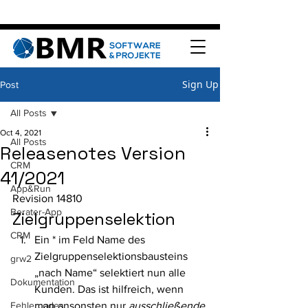
Sign Up
Post
All Posts
Oct 4, 2021
All Posts
Releasenotes Version
CRM
41/2021
App&Run
Revision 14810 
Berater-App
Zielgruppenselektion 
CRM
Ein * im Feld Name des 
Zielgruppenselektionsbausteins 
grw2
„nach Name“ selektiert nun alle 
Dokumentation
Kunden. Das ist hilfreich, wenn 
Fehlercodes
man ansonsten nur 
ausschließende