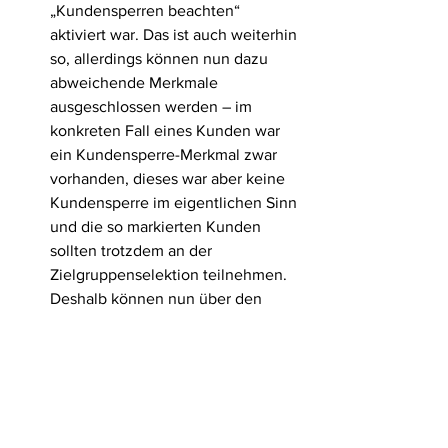
„Kundensperren beachten“ 
aktiviert war. Das ist auch weiterhin 
so, allerdings können nun dazu 
abweichende Merkmale 
ausgeschlossen werden – im 
konkreten Fall eines Kunden war 
ein Kundensperre-Merkmal zwar 
vorhanden, dieses war aber keine 
Kundensperre im eigentlichen Sinn 
und die so markierten Kunden 
sollten trotzdem an der 
Zielgruppenselektion teilnehmen.
Deshalb können nun über den 
Zielgruppen-Reiter in der 
Merkmalskonfiguration eingestellt 
werden, ob ein einzelnes Merkmal 
im Sinne der Zielgruppenselektion 
als „Kundensperre“ gelten soll. (ejz)
Wichtig
:  es gelten wie bisher die 