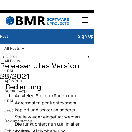
Sign Up
Post
All Posts
Jul 6, 2021
All Posts
Releasenotes Version
CRM
28/2021
App&Run
Bedienung 
Berater-App
An vielen Stellen können nun 
CRM
Adressdaten per Kontextmenü 
kopiert und später an anderer 
grw2
Stelle wieder eingefügt werden. 
Dokumentation
Die funktioniert nun u.a. in allen 
Fehlercodes
Adress-, Aktivitäten- und 