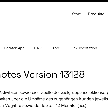
Start
Produkte
Berater-App
CRM
grw2
Dokumentation
hten
News
IT-Support
Onlinehilfe
Releaseno
otes Version 13128
Aktivitäten sowie die Tabelle der Zielgruppenselektionser
palten über die Umsätze des zugehörigen Kunden jeweils 
en Vorjahre sowie der letzten 12 Monate. (hcs)