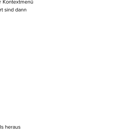
er Kontextmenü 
t sind dann 
ls heraus