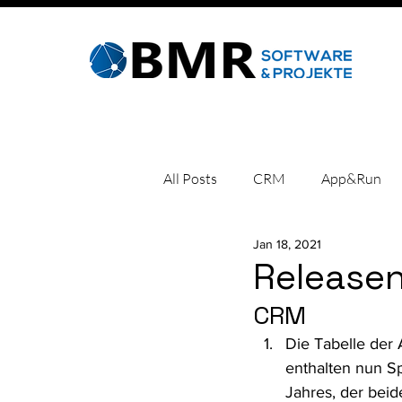
All Posts
CRM
App&Run
Jan 18, 2021
Fehlercodes
Kacheln einric
Releasen
CRM 
Software
Die Tabelle der 
enthalten nun S
Jahres, der beid