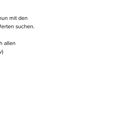
nun mit den 
erten suchen.   
h allen 
v) 