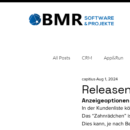
All Posts
CRM
App&Run
capitius
Aug 1, 2024
Fehlercodes
Kacheln einric
Release
Anzeigeoptionen
Software
In der Kundenliste k
Das “Zahnrädchen” is
Dies kann, je nach Be