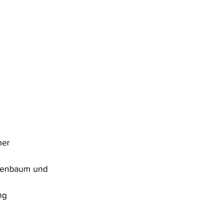
ner 
ikenbaum und 
ng 