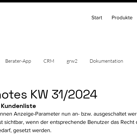
Start
Produkte
Berater-App
CRM
grw2
Dokumentation
hten
News
IT-Support
Onlinehilfe
Releaseno
notes KW 31/2024
 Kundenliste
önnen Anzeige-Parameter nun an- bzw. ausgeschaltet wer
t sichtbar, wenn der entsprechende Benutzer das Recht da
darf, gesetzt werden. 