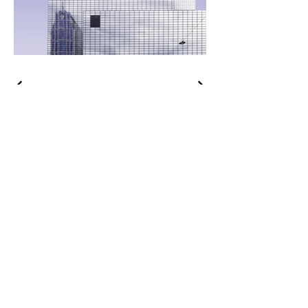
Kontakt
BMR Software & Projekte
GmbH
Richard-Wagner-Platz 1
04109 Leipzig
info@bmr-projekte.de
+4915751087106
Thomas Rohr
(Geschäftsführer)